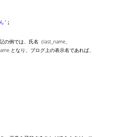
ん'
;
の例では、氏名（last_name、
ckname となり、ブログ上の表示名であれば、