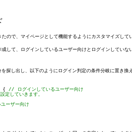
ド
きたので、マイページとして機能するようにカスタマイズして
作成して、ログインしているユーザー向けとログインしていな
ent(); の部分を探し出し、以下のようにログイン判定の条件分岐に置き
 { 
// ログインしているユーザー向け
を設定していきます。
いユーザー向け