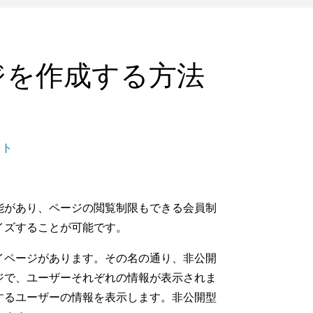
ージを作成する方法
ン
イト
能があり、ページの閲覧制限もできる会員制
イズすることが可能です。
イページがあります。その名の通り、非公開
ジで、ユーザーそれぞれの情報が表示されま
するユーザーの情報を表示します。非公開型