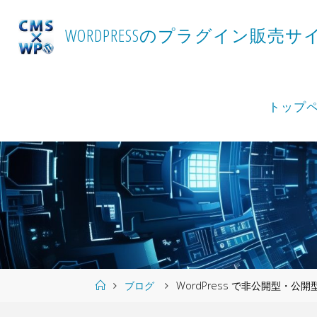
Skip
to
W
O
R
D
P
R
E
S
S
の
プ
ラ
グ
イ
ン
販
売
サ
content
トップ
Home
ブログ
WordPress で非公開型・