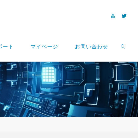
ポート
マイページ
お問い合わせ
SEARCH