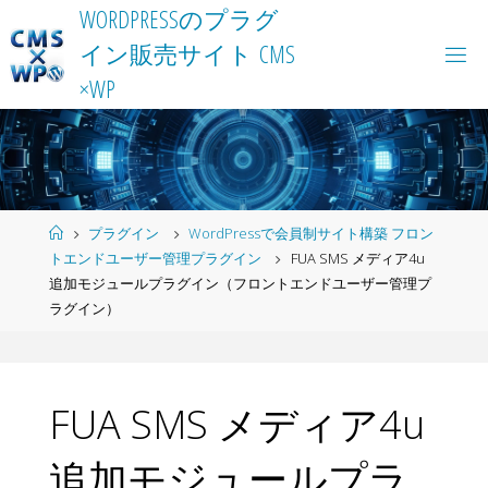
Skip
W
O
R
D
P
R
E
S
S
の
プ
ラ
グ
to
イ
ン
販
売
サ
イ
ト
C
M
S
content
×
W
P
Home
プラグイン
WordPressで会員制サイト構築 フロン
トエンドユーザー管理プラグイン
FUA SMS メディア4u
追加モジュールプラグイン（フロントエンドユーザー管理プ
ラグイン）
FUA SMS メディア4u
追加モジュールプラ