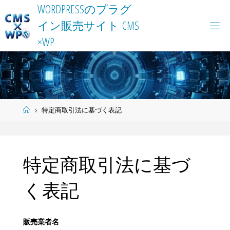
Skip
W
O
R
D
P
R
E
S
S
の
プ
ラ
グ
to
イ
ン
販
売
サ
イ
ト
C
M
S
content
×
W
P
Home
特定商取引法に基づく表記
特定商取引法に基づ
く表記
販売業者名