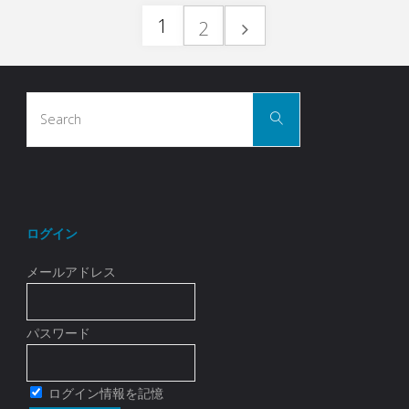
ネ
1
の
2
定
ッ
ッ
投
活
ペ
ト
ト
用
Search
ー
シ
稿
Search
for:
シ
事
ジ
ョ
ョ
例
の
を
ッ
ッ
6"
簡
プ
ログイン
ペ
プ
単
管
メールアドレス
管
作
理
ー
理
パスワード
成
プ
プ
ジ
–
ラ
ログイン情報を記憶
ラ