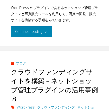
ー
WordPress のプラグインであるネットショップ管理プラ
プ
グインと写真販売ツールを利用して、写真の閲覧・販売
ル
ラ
サイトを構築する手順をみていきます。
対
グ
"閲
Continue reading
応
イ
覧・
状
ン
購
況
の
入
ブログ
に
クラウドファンディングサ
消
ユ
つ
イトを構築 – ネットショッ
費
ー
プ管理プラグインの活用事例
い
税
ザ
８
て"
増
ー
WordPress
,
クラウドファンディング
,
ネットショ