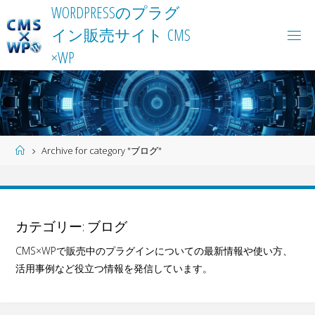
Skip
W
O
R
D
P
R
E
S
S
の
プ
ラ
グ
to
イ
ン
販
売
サ
イ
ト
C
M
S
content
×
W
P
Home
Archive for category "ブログ"
カテゴリー:
ブログ
CMS×WPで販売中のプラグインについての最新情報や使い方、
活用事例など役立つ情報を発信しています。