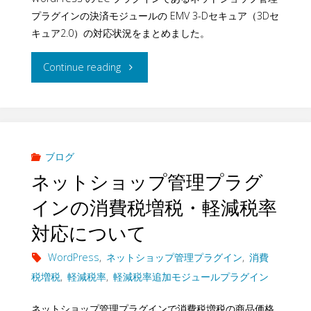
プラグインの決済モジュールの EMV 3-Dセキュア（3Dセ
キュア2.0）の対応状況をまとめました。
"EMV
Continue reading
3-
D
セ
ブログ
ネットショップ管理プラグ
キ
インの消費税増税・軽減税率
ュ
対応について
ア
WordPress
,
ネットショップ管理プラグイン
,
消費
（3D
税増税
,
軽減税率
,
軽減税率追加モジュールプラグイン
セ
ネットショップ管理プラグインで消費税増税の商品価格