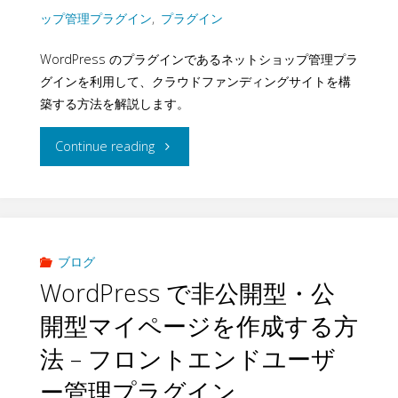
税・
ップ管理プラグイン
,
プラグイン
を
軽
WordPress のプラグインであるネットショップ管理プラ
限
グインを利用して、クラウドファンディングサイトを構
減
定
築する方法を解説します。
税
し
"ク
Continue reading
率
た
ラ
対
写
ウ
応
真
ド
ブログ
に
WordPress で非公開型・公
販
フ
開型マイページを作成する方
つ
売
ァ
法 – フロントエンドユーザ
い
サ
ン
ー管理プラグイン
て"