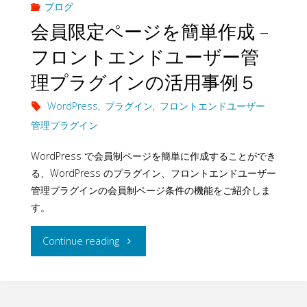
入
ブログ
ト
会員限定ページを簡単作成 –
ン
ョ
後
フロントエンドユーザー管
コ
の
ッ
に
理プラグインの活用事例５
ー
活
プ
会
WordPress
,
プラグイン
,
フロントエンドユーザー
ド
用
管
員
管理プラグイン
の
事
理
登
WordPress で会員制ページを簡単に作成することができ
使
る、WordPress のプラグイン、フロントエンドユーザー
例
プ
録
管理プラグインの会員制ページ条件の機能をご紹介しま
い
7"
ラ
す。
す
方
グ
"会
Continue reading
る
１
イ
員
–
–
ン
限
ネ