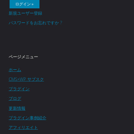
フ
グ
送
グ
新規ユーザー登録
ロ
イ
パスワードをお忘れですか ?
イ
り
ン
ン
ン"
ト
の
エ
活
ページメニュー
ン
用
ホーム
CMS×WP サブスク
ド
事
プラグイン
ユ
例
ブログ
ー
5"
更新情報
プラグイン事例紹介
ザ
アフィリエイト
ー