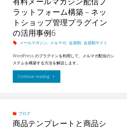
有料メールマガジン配信プ
作
で
活
ラ
ラットフォーム構築 – ネッ
成
商
用
グ
トショップ管理プラグイン
す
品
事
の活用事例6
イ
る
を
例
メールマガジン
,
メルマガ
,
会員制
,
会員制サイト
ン
方
ダ
９"
の
WordPress のプラグインを利用して、メルマガ配信のシ
法
ステムを構築する方法を解説します。
ウ
活
–
ン
"有
Continue reading
用
フ
ロ
料
事
ロ
ー
メ
例
ン
ド
ー
ブログ
８"
商品テンプレートと商品シ
ト
す
ル