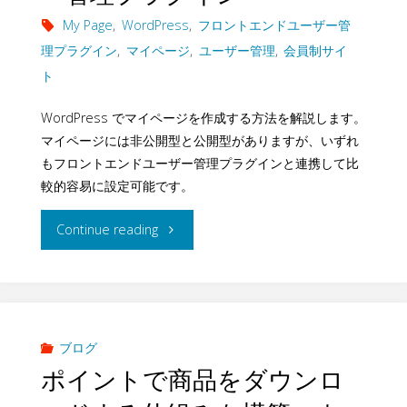
イ
デ
My Page
,
WordPress
,
フロントエンドユーザー管
ト
理プラグイン
,
マイページ
,
ユーザー管理
,
会員制サイ
ィ
ト
を
ン
WordPress でマイページを作成する方法を解説します。
構
グ
マイページには非公開型と公開型がありますが、いずれ
築
もフロントエンドユーザー管理プラグインと連携して比
サ
較的容易に設定可能です。
–
イ
"WordPress
Continue reading
ネ
ト
で
ッ
を
非
ト
構
公
ブログ
シ
築
ポイントで商品をダウンロ
開
ョ
–