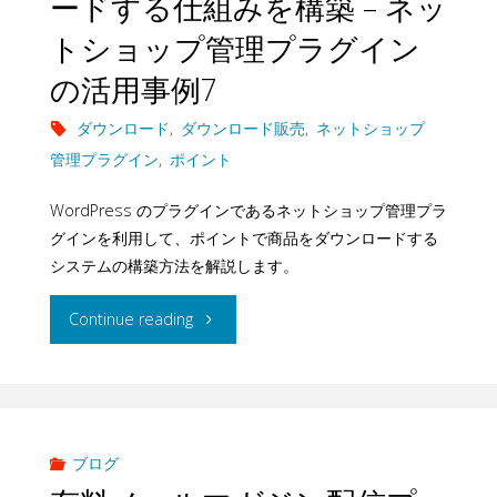
ードする仕組みを構築 – ネッ
型・
ッ
トショップ管理プラグイン
ネ
公
の活用事例7
プ
ッ
開
ダウンロード
,
ダウンロード販売
,
ネットショップ
管
ト
管理プラグイン
,
ポイント
型
理
シ
WordPress のプラグインであるネットショップ管理プラ
マ
プ
ョ
グインを利用して、ポイントで商品をダウンロードする
イ
システムの構築方法を解説します。
ラ
ッ
ペ
"ポ
Continue reading
グ
プ
ー
イ
イ
管
ジ
ン
ン
理
を
ト
ブログ
の
プ