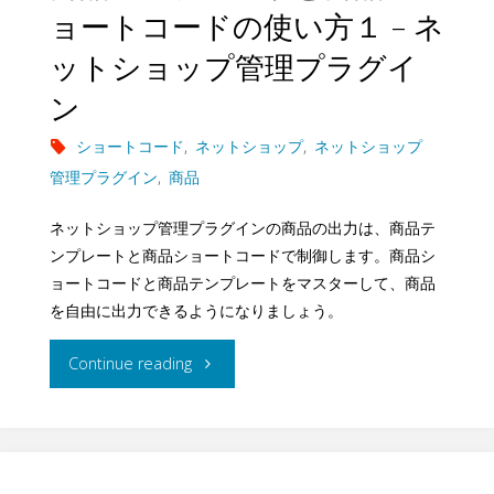
ョートコードの使い方１ – ネ
エ
る
マ
ットショップ管理プラグイ
ン
仕
ガ
ン
ド
組
ジ
ショートコード
,
ネットショップ
,
ネットショップ
ユ
管理プラグイン
,
商品
み
ン
ー
ネットショップ管理プラグインの商品の出力は、商品テ
を
配
ンプレートと商品ショートコードで制御します。商品シ
ザ
構
信
ョートコードと商品テンプレートをマスターして、商品
を自由に出力できるようになりましょう。
ー
築
プ
管
"商
Continue reading
–
ラ
理
品
ネ
ッ
プ
テ
ッ
ト