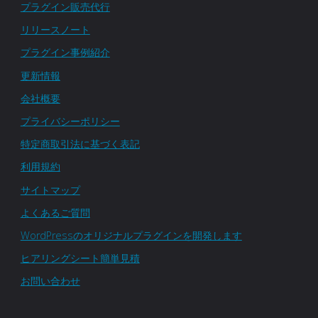
プラグイン販売代行
管
リリースノート
プラグイン事例紹介
理
更新情報
プ
会社概要
ラ
プライバシーポリシー
特定商取引法に基づく表記
グ
利用規約
イ
サイトマップ
ン
よくあるご質問
WordPressのオリジナルプラグインを開発します
の
ヒアリングシート簡単見積
活
お問い合わせ
用