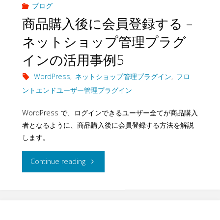
ラ
ン
ブログ
ト
フ
商品購入後に会員登録する –
グ
プ
シ
ォ
ネットショップ管理プラグ
イ
レ
ョ
ー
インの活用事例5
ン"
ー
ッ
ム
WordPress
,
ネットショップ管理プラグイン
,
フロ
ト
ントエンドユーザー管理プラグイン
プ
構
と
WordPress で、ログインできるユーザー全てが商品購入
管
築
者となるように、商品購入後に会員登録する方法を解説
商
理
–
します。
品
プ
ネ
"商
Continue reading
シ
ラ
ッ
品
ョ
グ
ト
購
ー
イ
シ