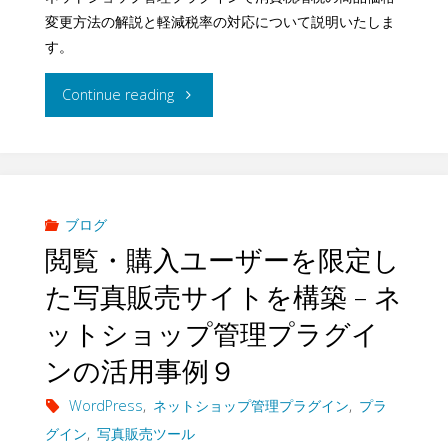
変更方法の解説と軽減税率の対応について説明いたしま
キ
す。
ュ
"ネ
Continue reading
ア
ッ
2.0）
ト
の
シ
ブログ
決
閲覧・購入ユーザーを限定し
ョ
た写真販売サイトを構築 – ネ
済
ッ
ットショップ管理プラグイ
モ
プ
ンの活用事例９
ジ
管
WordPress
,
ネットショップ管理プラグイン
,
プラ
ュ
グイン
,
写真販売ツール
理