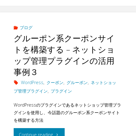
自
て
ア
利
フ
ブログ
グルーポン系クーポンサイ
用
ィ
トを構築する – ネットショ
す
リ
ップ管理プラグインの活用
る
エ
事例３
–
イ
WordPress
,
クーポン
,
グルーポン
,
ネットショッ
フ
プ管理プラグイン
,
プラグイン
ト
ロ
WordPressのプラグインであるネットショップ管理プラ
で
グインを使用し、今話題のグルーポン系クーポンサイト
ン
売
を構築する方法
ト
上
"グ
Continue reading