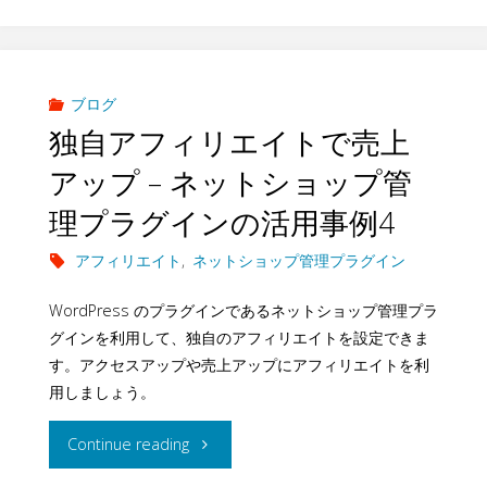
問
い
合
ブログ
独自アフィリエイトで売上
わ
アップ – ネットショップ管
せ
理プラグインの活用事例4
フ
アフィリエイト
,
ネットショップ管理プラグイン
ォ
WordPress のプラグインであるネットショップ管理プラ
ー
グインを利用して、独自のアフィリエイトを設定できま
す。アクセスアップや売上アップにアフィリエイトを利
ム
用しましょう。
と
"独
Continue reading
し