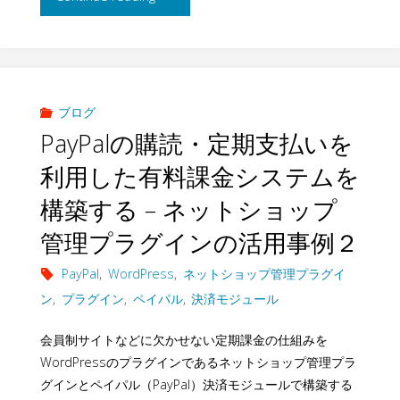
エ
ア
ル
ン
ッ
ー
ド
プ
ポ
ブログ
ユ
PayPalの購読・定期支払いを
–
ン
ー
利用した有料課金システムを
ネ
系
構築する – ネットショップ
ザ
ッ
ク
管理プラグインの活用事例２
ー
ト
ー
PayPal
,
WordPress
,
ネットショップ管理プラグイ
管
シ
ン
,
プラグイン
,
ペイパル
,
決済モジュール
ポ
理
ョ
会員制サイトなどに欠かせない定期課金の仕組みを
ン
プ
WordPressのプラグインであるネットショップ管理プラ
ッ
サ
グインとペイパル（PayPal）決済モジュールで構築する
ラ