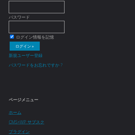
グ
–
イ
ー
イ
フ
パスワード
ト
ン
ロ
ジ
CMS×WP
ログイン情報を記憶
の
ン
公
送
活
新規ユーザー登録
ト
開"
パスワードをお忘れですか ?
用
エ
り
事
ン
例
ド
ページメニュー
２"
ユ
ホーム
ー
CMS×WP サブスク
プラグイン
ザ