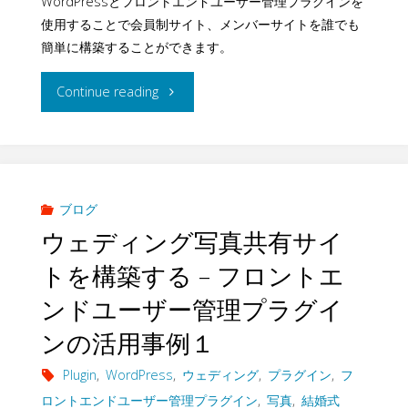
WordPressとフロントエンドユーザー管理プラグインを
ト
ン
ン
使用することで会員制サイト、メンバーサイトを誰でも
ラ
の
ト
簡単に構築することができます。
の
グ
作
エ
"WordPress
Continue reading
活
イ
成
ン
で
用
ン
方
ド
会
事
の
法"
ユ
員
ブログ
例
活
ウェディング写真共有サイ
ー
制
２"
トを構築する – フロントエ
用
ザ
サ
ンドユーザー管理プラグイ
事
ー
イ
ンの活用事例１
例
管
ト
Plugin
,
WordPress
,
ウェディング
,
プラグイン
,
フ
１"
理
ロントエンドユーザー管理プラグイン
,
写真
,
結婚式
を