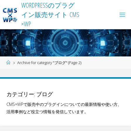
Skip
W
O
R
D
P
R
E
S
S
の
プ
ラ
グ
to
イ
ン
販
売
サ
イ
ト
C
M
S
content
×
W
P
Home
Archive for category "ブログ"
(Page 2)
カテゴリー:
ブログ
CMS×WPで販売中のプラグインについての最新情報や使い方、
活用事例など役立つ情報を発信しています。