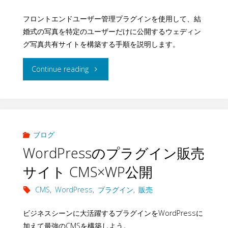
プ
フロントエンドユーザー管理プラグインを使用して、結
構
婚式の写真を特定のユーザーだけに公開するウェディン
ラ
築
グ写真共有サイトを構築する手順を説明します。
グ
す
"ウ
Continue reading
イ
る
ェ
ン
–
デ
の
フ
ィ
ブログ
活
WordPressのプラグイン販売
ロ
ン
サイト CMS×WP公開
用
ン
グ
CMS
,
WordPress
,
プラグイン
,
販売
事
ト
写
ビジネスシーンに大活躍するプラグインをWordPressに
例
エ
真
加えて最強のCMSを構築しよう。