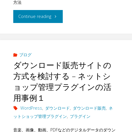
方法
プ
イ
グ
管
"PayPal
Continue reading
ト
イ
理
の
を
ン
プ
購
構
の
ラ
読・
ブログ
築
活
ダウンロード販売サイトの
グ
定
す
方式を検討する – ネットシ
用
イ
期
る
ョップ管理プラグインの活
事
ン
支
–
用事例１
例
の
払
ネ
WordPress
,
ダウンロード
,
ダウンロード販売
,
ネ
４"
ットショップ管理プラグイン
,
プラグイン
活
い
ッ
用
音楽、画像、動画、PDFなどのデジタルデータのダウン
を