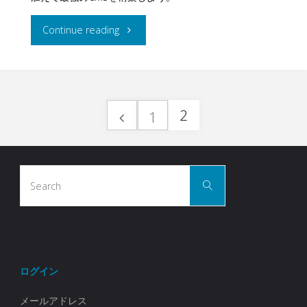
３"
ン
共
"WordPress
Continue reading
ド
有
の
ユ
サ
プ
ー
イ
2
1
ラ
ザ
投
ト
グ
ー
を
Search
イ
稿
Search
管
for:
構
ン
理
築
の
販
プ
す
売
ログイン
ラ
ペ
る
サ
メールアドレス