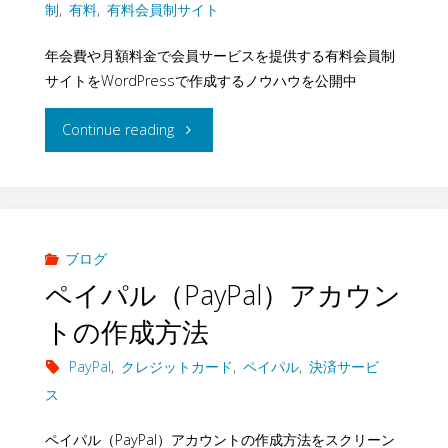
制
,
有料
,
有料会員制サイト
テ
ン
イ
年会費や月額料金で会員サービスを提供する有料会員制
ム
の
ト
サイトをWordPressで作成するノウハウを公開中
を
活
の
"WordPress
Continue reading
構
用
方
で
築
事
式
有
す
例
を
料
ブログ
る
３"
ペイパル（PayPal）アカウン
検
会
–
トの作成方法
討
員
ネ
PayPal
,
クレジットカード
,
ペイパル
,
決済サービ
す
制
ス
ッ
る
サ
ペイパル（PayPal）アカウントの作成方法をスクリーン