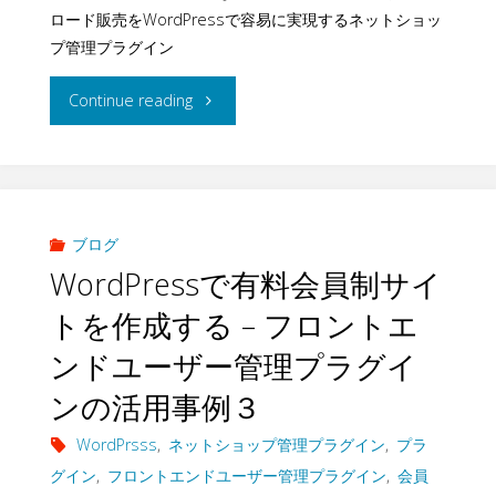
ト
ロード販売をWordPressで容易に実現するネットショッ
事
利
プ管理プラグイン
シ
例
用
ョ
"ダ
Continue reading
4"
し
ッ
ウ
た
プ
ン
有
管
ロ
ブログ
WordPressで有料会員制サイ
料
理
ー
トを作成する – フロントエ
課
プ
ド
ンドユーザー管理プラグイ
金
ラ
販
ンの活用事例３
シ
グ
売
WordPrsss
,
ネットショップ管理プラグイン
,
プラ
ス
グイン
,
フロントエンドユーザー管理プラグイン
,
会員
イ
サ