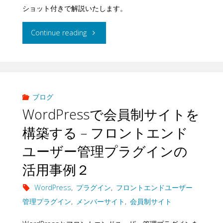
ト
–
ショット付きで解説いたします。
イ
シ
ネ
"ペ
Continue reading
ト
ョ
ッ
イ
を
ッ
ト
パ
作
プ
シ
ル
ブログ
成
管
WordPressで会員制サイトを
ョ
（PayPal）
す
構築する – フロントエンド
理
ッ
ア
る
ユーザー管理プラグインの
プ
プ
カ
–
活用事例２
ラ
管
ウ
フ
WordPress
,
プラグイン
,
フロントエンドユーザー
グ
理
管理プラグイン
,
メンバーサイト
,
会員制サイト
ン
ロ
イ
プ