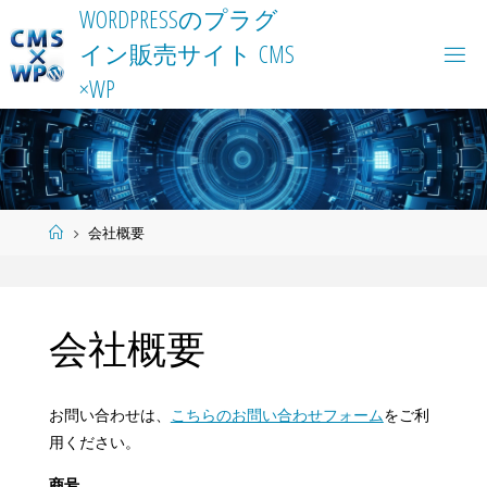
Skip
W
O
R
D
P
R
E
S
S
の
プ
ラ
グ
to
イ
ン
販
売
サ
イ
ト
C
M
S
content
×
W
P
Home
会社概要
会社概要
お問い合わせは、
こちらのお問い合わせフォーム
をご利
用ください。
商号