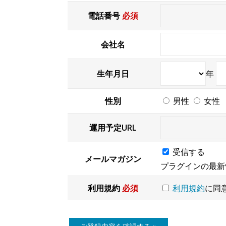
電話番号
必須
会社名
生年月日
年
性別
男性
女性
運用予定URL
受信する
メールマガジン
プラグインの最新
利用規約
必須
利用規約
に同