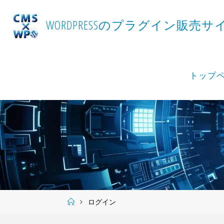
Skip
to
W
O
R
D
P
R
E
S
S
の
プ
ラ
グ
イ
ン
販
売
サ
content
トップ
Home
ログイン