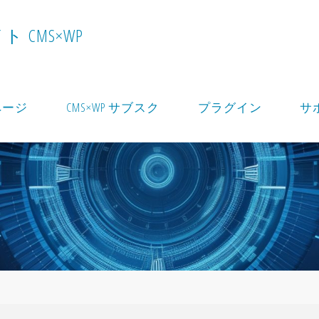
イ
ト
C
M
S
×
W
P
ページ
CMS×WP サブスク
プラグイン
サ