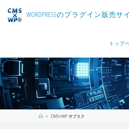
Skip
to
W
O
R
D
P
R
E
S
S
の
プ
ラ
グ
イ
ン
販
売
サ
content
トップ
Home
CMS×WP サブスク