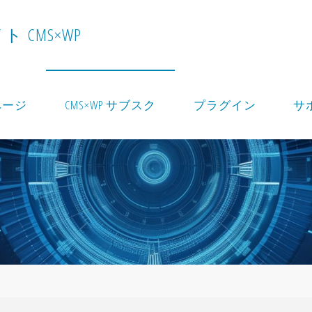
イ
ト
C
M
S
×
W
P
ページ
CMS×WP サブスク
プラグイン
サ