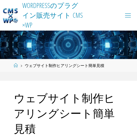
Skip
W
O
R
D
P
R
E
S
S
の
プ
ラ
グ
to
イ
ン
販
売
サ
イ
ト
C
M
S
content
×
W
P
Home
ウェブサイト制作ヒアリングシート簡単見積
ウェブサイト制作ヒ
アリングシート簡単
見積