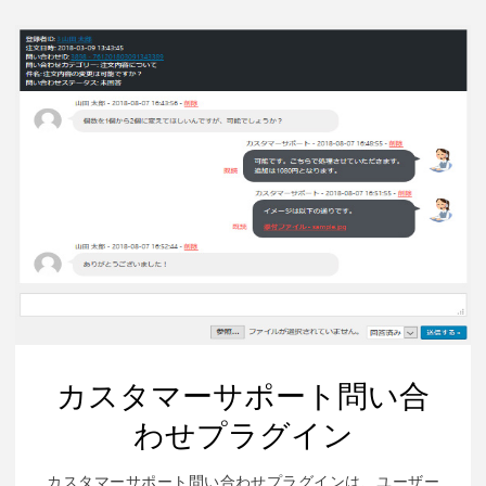
ル
マ
ガ
ジ
ン
ニ
ュ
ー
ス
レ
タ
ー
プ
ラ
グ
カスタマーサポート問い合
イ
わせプラグイン
ン"
カスタマーサポート問い合わせプラグインは、ユーザー