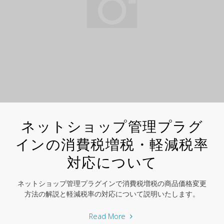
ュ
ア
2.0）
の
決
済
モ
ジ
ュ
ー
ネットショップ管理プラグ
ル
インの消費税増税・軽減税率
対
対応について
応
状
況
ネットショップ管理プラグインで消費税増税の商品価格変更
方法の解説と軽減税率の対応について説明いたします。
に
つ
"ネ
Read More
い