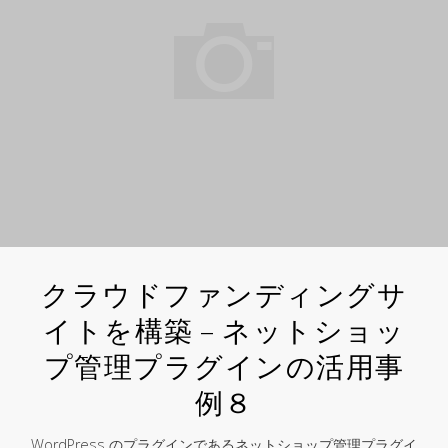
を
限
定
し
た
写
真
販
売
サ
イ
ト
クラウドファンディングサ
を
イトを構築 – ネットショッ
構
プ管理プラグインの活用事
築
–
例８
ネ
ッ
WordPress のプラグインであるネットショップ管理プラグイ