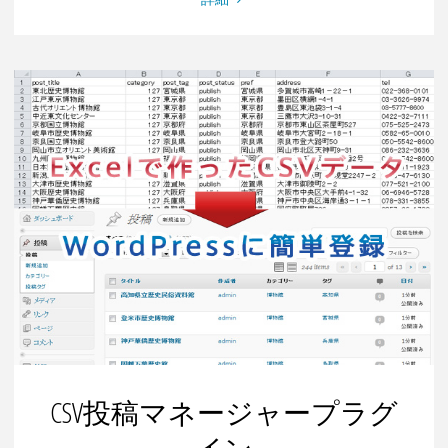
怠
入
退
室
管
理
タ
イ
ム
カ
ー
ド
プ
ラ
グ
イ
CSV投稿マネージャープラグ
ン"
イン