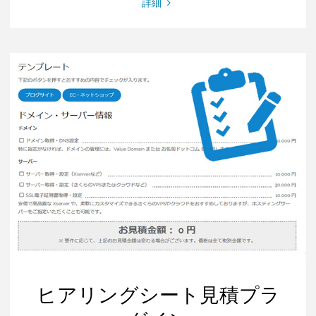
"イ
詳細
ベ
ン
ト
出
欠
管
理
プ
ラ
グ
イ
ン"
ヒアリングシート見積プラ