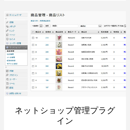
ー
プ
ウ
ェ
ア
シ
ス
テ
ム
プ
ラ
グ
イ
ン"
ネットショップ管理プラグ
イン