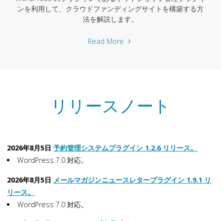
ト
ンを利用して、クラウドファンディングサイトを構築する方
シ
法を解説します。
ョ
"ク
Read More
ッ
ラ
プ
ウ
管
ド
理
フ
プ
リリースノート
ァ
ラ
ン
グ
デ
イ
ィ
ン
2026年8月5日
予約管理システムプラグイン 1.2.6 リリース。
ン
の
WordPress 7.0 対応。
グ
活
サ
用
2026年8月5日
メールマガジンニュースレタープラグイン 1.9.1 リ
イ
事
リース。
ト
例
WordPress 7.0 対応。
を
９"