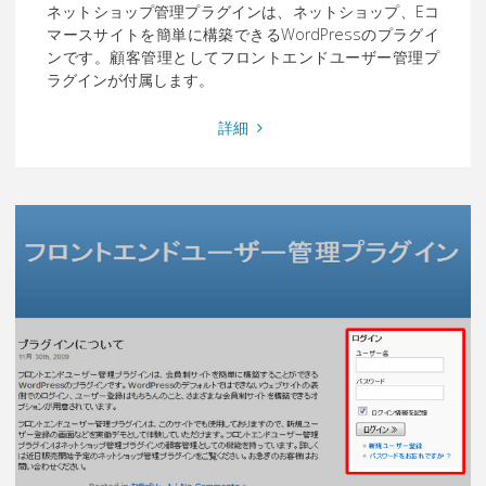
ネットショップ管理プラグインは、ネットショップ、Eコ
マースサイトを簡単に構築できるWordPressのプラグイ
ンです。顧客管理としてフロントエンドユーザー管理プ
ラグインが付属します。
"ネ
詳細
ッ
ト
シ
ョ
ッ
プ
管
理
プ
ラ
グ
イ
ン"