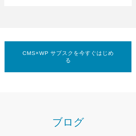
New
メ
ー
カ
ー
プ
ラ
CMS×WP サブスクを今すぐはじめ
グ
る
イ
ン"
ブログ