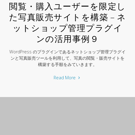
税・
閲覧・購入ユーザーを限定し
軽
た写真販売サイトを構築 – ネ
減
ットショップ管理プラグイ
税
率
ンの活用事例９
対
応
WordPress のプラグインであるネットショップ管理プラグイ
に
ンと写真販売ツールを利用して、写真の閲覧・販売サイトを
つ
構築する手順をみていきます。
い
"閲
Read More
て"
覧・
購
入
ユ
ー
ザ
ー