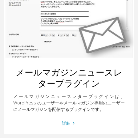
ー
ザ
ー
管
理
プ
ラ
グ
イ
メールマガジンニュースレ
ン"
タープラグイン
メールマガジンニュースレタープラグインは、
WordPress のユーザーやメールマガジン専用のユーザー
にメールマガジンを配信するプラグインです。
"メ
詳細
ー