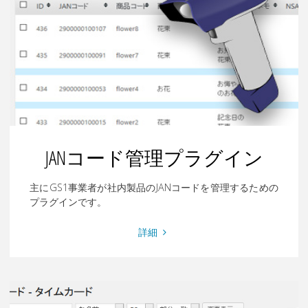
作
成
ツ
ー
ル
プ
ラ
グ
イ
JANコード管理プラグイン
ン"
主にGS1事業者が社内製品のJANコードを管理するための
プラグインです。
"JAN
詳細
コ
ー
ド
管