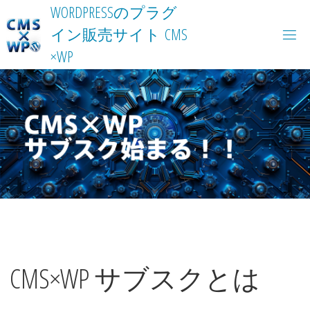
Skip
W
O
R
D
P
R
E
S
S
の
プ
ラ
グ
to
イ
ン
販
売
サ
イ
ト
C
M
S
content
×
W
P
CMS×WP サブスクとは