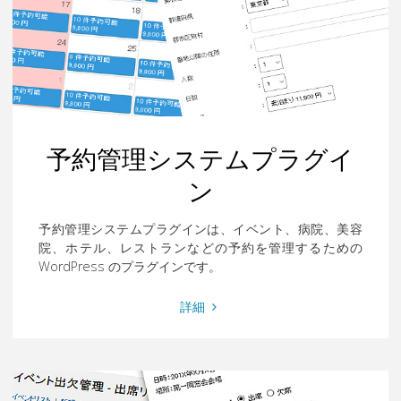
ト
ボ
ッ
ト
プ
ラ
グ
予約管理システムプラグイ
イ
ン
ン"
予約管理システムプラグインは、イベント、病院、美容
院、ホテル、レストランなどの予約を管理するための
WordPress のプラグインです。
"予
詳細
約
管
理
シ