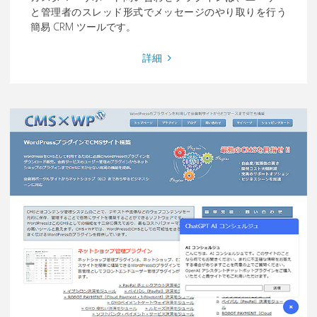
と管理者のスレッド形式でメッセージのやり取りを行う
簡易 CRM ツールです。
"カ
詳細
ス
タ
マ
ー
サ
ポ
ー
ト
問
い
合
わ
せ
プ