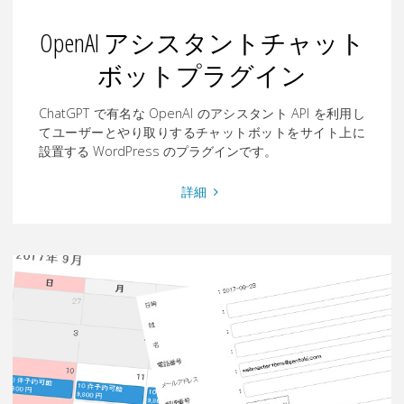
ラ
グ
OpenAI アシスタントチャット
イ
ボットプラグイン
ン"
ChatGPT で有名な OpenAI のアシスタント API を利用し
てユーザーとやり取りするチャットボットをサイト上に
設置する WordPress のプラグインです。
"OpenAI
詳細
ア
シ
ス
タ
ン
ト
チ
ャ
ッ