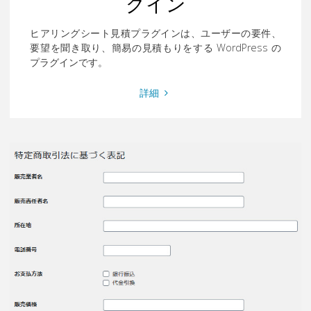
グイン
ヒアリングシート見積プラグインは、ユーザーの要件、
要望を聞き取り、簡易の見積もりをする WordPress の
プラグインです。
"ヒ
詳細
ア
リ
ン
グ
シ
ー
ト
見
積
プ
ラ
グ