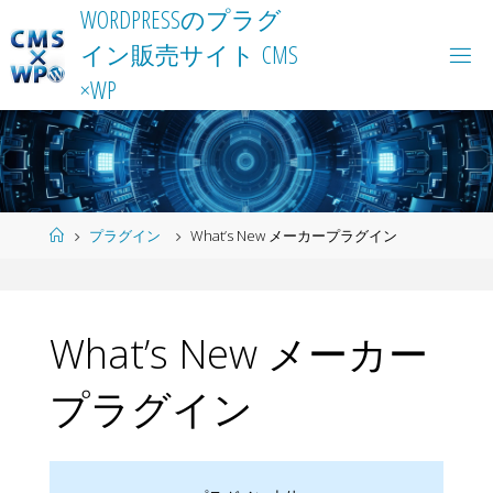
Skip
W
O
R
D
P
R
E
S
S
の
プ
ラ
グ
to
イ
ン
販
売
サ
イ
ト
C
M
S
content
×
W
P
Home
プラグイン
What’s New メーカープラグイン
What’s New メーカー
プラグイン