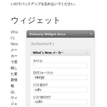
いのでバックアップを忘れないでください。
ウィジェット
Wha
t's
New
メー
カー
で登
録し
た更
新情
報
は、
ウィ
ジェ