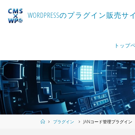
Skip
to
W
O
R
D
P
R
E
S
S
の
プ
ラ
グ
イ
ン
販
売
サ
content
トップ
Home
プラグイン
JANコード管理プラグイン