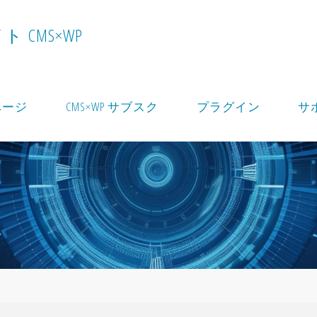
イ
ト
C
M
S
×
W
P
ページ
CMS×WP サブスク
プラグイン
サ