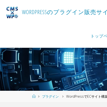
Skip
to
W
O
R
D
P
R
E
S
S
の
プ
ラ
グ
イ
ン
販
売
サ
content
トップ
Home
プラグイン
WordPressでECサイ