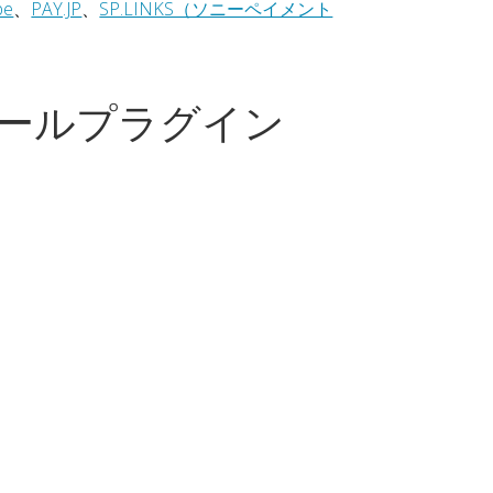
pe
、
PAY.JP
、
SP.LINKS（ソニーペイメント
ールプラグイン