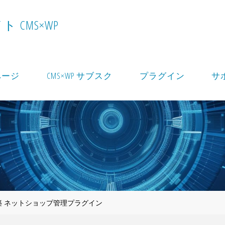
イ
ト
C
M
S
×
W
P
ページ
CMS×WP サブスク
プラグイン
サ
ト構築 ネットショップ管理プラグイン