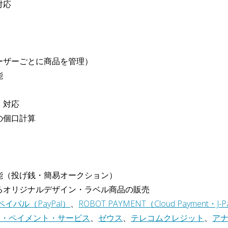
対応
ーザーごとに商品を管理）
能
）対応
の個口計算
能（投げ銭・簡易オークション）
るオリジナルデザイン・ラベル商品の販売
ペイパル（PayPal）
、
ROBOT PAYMENT（Cloud Payment・J-P
ク・ペイメント・サービス
、
ゼウス
、
テレコムクレジット
、
ア