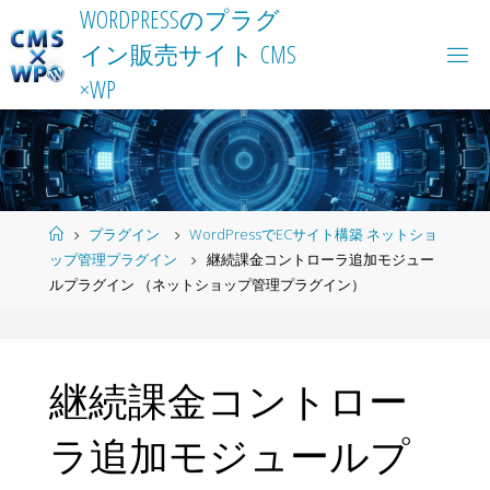
Skip
W
O
R
D
P
R
E
S
S
の
プ
ラ
グ
to
イ
ン
販
売
サ
イ
ト
C
M
S
content
×
W
P
Home
プラグイン
WordPressでECサイト構築 ネットショ
ップ管理プラグイン
継続課金コントローラ追加モジュー
ルプラグイン （ネットショップ管理プラグイン）
継続課金コントロー
ラ追加モジュールプ