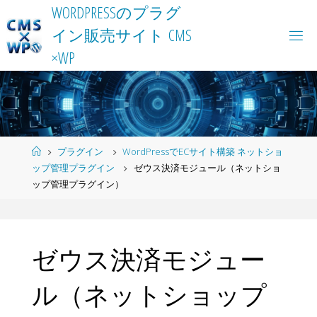
Skip
W
O
R
D
P
R
E
S
S
の
プ
ラ
グ
to
イ
ン
販
売
サ
イ
ト
C
M
S
content
×
W
P
Home
プラグイン
WordPressでECサイト構築 ネットショ
ップ管理プラグイン
ゼウス決済モジュール（ネットショ
ップ管理プラグイン）
ゼウス決済モジュー
ル（ネットショップ