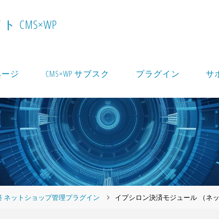
イ
ト
C
M
S
×
W
P
ページ
CMS×WP サブスク
プラグイン
サ
ト構築 ネットショップ管理プラグイン
イプシロン決済モジュール （ネ