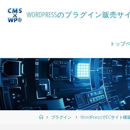
Skip
to
W
O
R
D
P
R
E
S
S
の
プ
ラ
グ
イ
ン
販
売
サ
content
トップ
Home
プラグイン
WordPressでECサイ