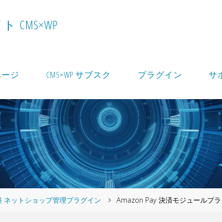
イ
ト
C
M
S
×
W
P
ページ
CMS×WP サブスク
プラグイン
サ
ト構築 ネットショップ管理プラグイン
Amazon Pay 決済モジュー