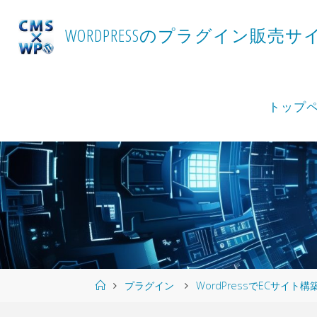
Skip
to
W
O
R
D
P
R
E
S
S
の
プ
ラ
グ
イ
ン
販
売
サ
content
トップ
Home
プラグイン
WordPressでECサイ