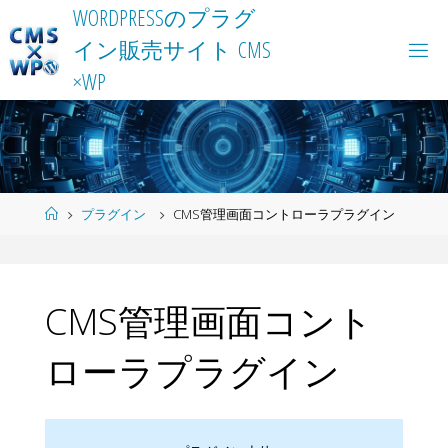
Skip
W
O
R
D
P
R
E
S
S
の
プ
ラ
グ
to
イ
ン
販
売
サ
イ
ト
C
M
S
content
×
W
P
Home
プラグイン
CMS管理画面コントローラプラグイン
CMS管理画面コント
ローラプラグイン