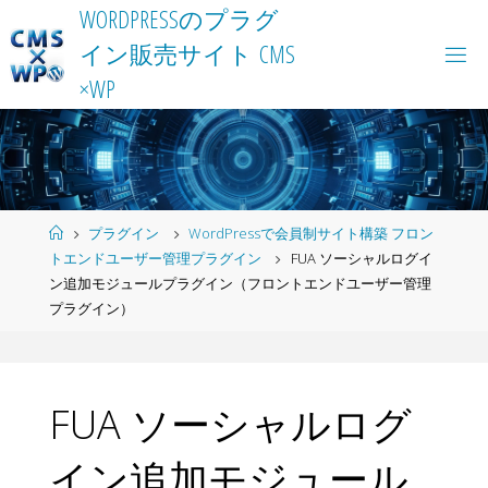
Skip
W
O
R
D
P
R
E
S
S
の
プ
ラ
グ
to
イ
ン
販
売
サ
イ
ト
C
M
S
content
×
W
P
Home
プラグイン
WordPressで会員制サイト構築 フロン
トエンドユーザー管理プラグイン
FUA ソーシャルログイ
ン追加モジュールプラグイン（フロントエンドユーザー管理
プラグイン）
FUA ソーシャルログ
イン追加モジュール