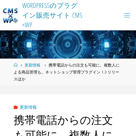
Skip
W
O
R
D
P
R
E
S
S
の
プ
ラ
グ
to
イ
ン
販
売
サ
イ
ト
C
M
S
content
×
W
P
Home
更新情報
携帯電話からの注文も可能に。複数人に
よる商品管理も。ネットショップ管理プラグイン 1.3 リリー
スほか
更新情報
携帯電話からの注文
も可能に。複数人に