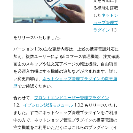
文を可能にす
る機能を搭載
した
ネットシ
ョップ管理プ
ラグイン
1.3
をリリースいたしました。
バージョン1.3の主な更新内容は、上述の携帯電話対応に
加え、複数ユーザーによるEコマース管理機能、注文確認
画面のスキップや注文完了ページの転送機能、自由項目
を必須入力欄にする機能の追加などが含まれます。詳し
い変更内容は、
ネットショップ管理プラグインの変更履
歴
でご確認ください。
合わせて、
フロントエンドユーザー管理プラグイン
1.2、
イプシロン決済モジュール
1.0.2 もリリースいたし
ました。すでにネットショップ管理プラグインをご利用
中の方で、ネットショップ管理プラグインの携帯電話の
注文機能をご利用いただくにはこれらのプラグイン（イ