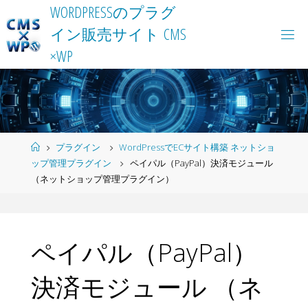
Skip
W
O
R
D
P
R
E
S
S
の
プ
ラ
グ
to
イ
ン
販
売
サ
イ
ト
C
M
S
content
×
W
P
Home
プラグイン
WordPressでECサイト構築 ネットショ
ップ管理プラグイン
ペイパル（PayPal）決済モジュール
（ネットショップ管理プラグイン）
ペイパル（PayPal）
決済モジュール （ネ