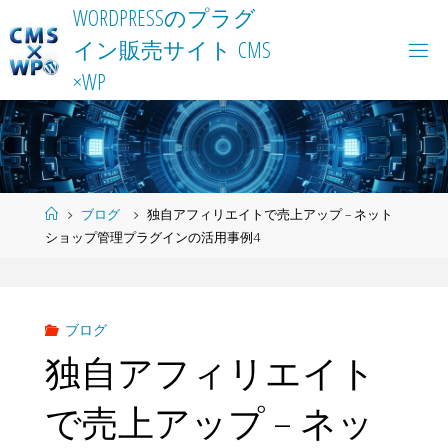
Skip
W
O
R
D
P
R
E
S
S
の
プ
ラ
グ
to
イ
ン
販
売
サ
イ
ト
C
M
S
content
×
W
P
Home
ブログ
独自アフィリエイトで売上アップ – ネット
ショップ管理プラグインの活用事例4
ブログ
独自アフィリエイト
で売上アップ – ネッ