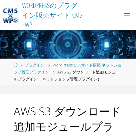
Skip
W
O
R
D
P
R
E
S
S
の
プ
ラ
グ
to
イ
ン
販
売
サ
イ
ト
C
M
S
content
×
W
P
Home
プラグイン
WordPressでECサイト構築 ネットショ
ップ管理プラグイン
AWS S3 ダウンロード追加モジュー
ルプラグイン （ネットショップ管理プラグイン）
AWS S3 ダウンロード
追加モジュールプラ