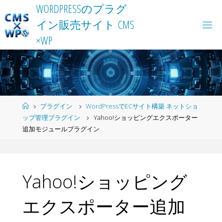
Skip
W
O
R
D
P
R
E
S
S
の
プ
ラ
グ
to
イ
ン
販
売
サ
イ
ト
C
M
S
content
×
W
P
Home
プラグイン
WordPressでECサイト構築 ネットショ
ップ管理プラグイン
Yahoo!ショッピングエクスポーター
追加モジュールプラグイン
Yahoo!ショッピング
エクスポーター追加