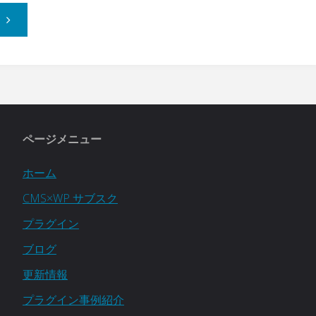
"WordPress
の
プ
ラ
ページメニュー
グ
ホーム
イ
CMS×WP サブスク
ン
プラグイン
ブログ
販
更新情報
売
プラグイン事例紹介