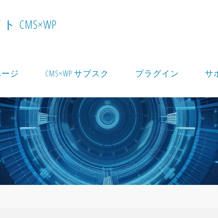
イ
ト
C
M
S
×
W
P
ページ
CMS×WP サブスク
プラグイン
サ