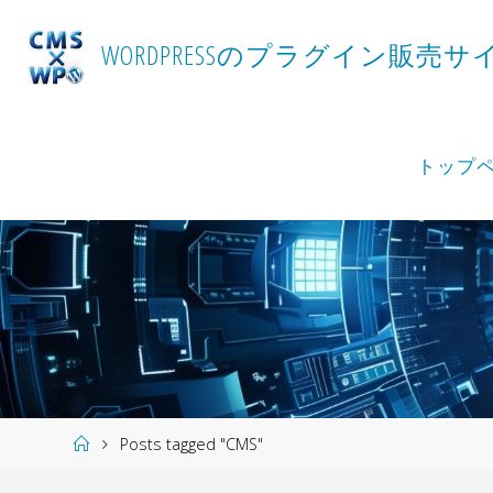
Skip
to
W
O
R
D
P
R
E
S
S
の
プ
ラ
グ
イ
ン
販
売
サ
content
トップ
Home
Posts tagged "CMS"