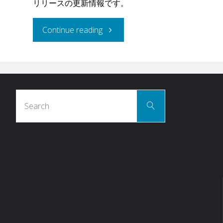
リリースの更新情報です。
"フ
Continue reading
ロ
ン
Search
ト
Search
for:
エ
ン
ド
ユ
ー