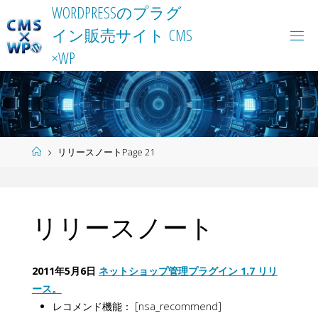
Skip
W
O
R
D
P
R
E
S
S
の
プ
ラ
グ
to
イ
ン
販
売
サ
イ
ト
C
M
S
content
×
W
P
Home
リリースノート
Page 21
リリースノート
2011年5月6日
ネットショップ管理プラグイン 1.7 リリ
ース。
レコメンド機能： [nsa_recommend]