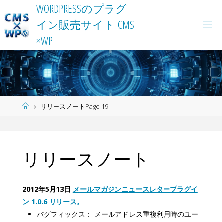
Skip
W
O
R
D
P
R
E
S
S
の
プ
ラ
グ
to
イ
ン
販
売
サ
イ
ト
C
M
S
content
×
W
P
Home
リリースノート
Page 19
リリースノート
2012年5月13日
メールマガジンニュースレタープラグイ
ン 1.0.6 リリース。
バグフィックス： メールアドレス重複利用時のユー