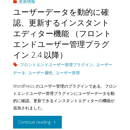
更新情報
ユーザーデータを動的に確
認、更新するインスタント
エディター機能 （フロント
エンドユーザー管理プラグ
イン 2.4 以降）
フロントエンドユーザー管理プラグイン
,
ユーザー
データ
,
ユーザー属性
,
ユーザー管理
WordPress のユーザー管理のプラグインである、フロン
トエンドユーザー管理プラグインにユーザーデータを動
的に確認、更新できるインスタントエディターの機能が
追加されました。
"ユ
Continue reading