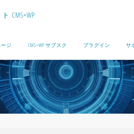
イ
ト
C
M
S
×
W
P
ページ
CMS×WP サブスク
プラグイン
サ