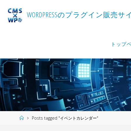
Skip
to
W
O
R
D
P
R
E
S
S
の
プ
ラ
グ
イ
ン
販
売
サ
content
トップ
Home
Posts tagged "イベントカレンダー"