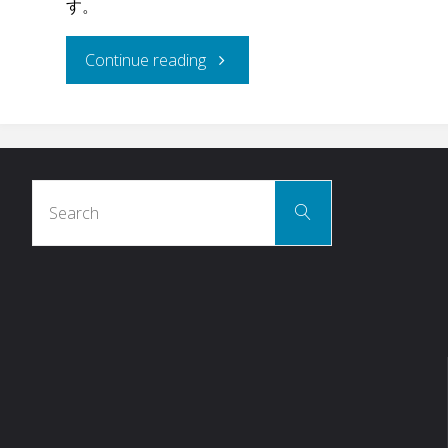
す。
"イ
Continue reading
ベ
ン
Search
ト
Search
for:
カ
レ
ン
ダ
ー