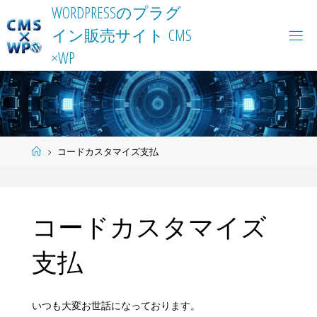
Skip
W
O
R
D
P
R
E
S
S
の
プ
ラ
グ
to
イ
ン
販
売
サ
イ
ト
C
M
S
content
×
W
P
Home
コードカスタマイズ支払
コードカスタマイズ
支払
いつも大変お世話になっております。