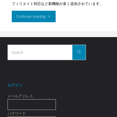
フィリエイト対応など新機能が多く追加されています。
"大
Continue reading
幅
な
Search
機
Search
for:
能
追
加
ログイン
（会
メールアドレス
員
パスワード