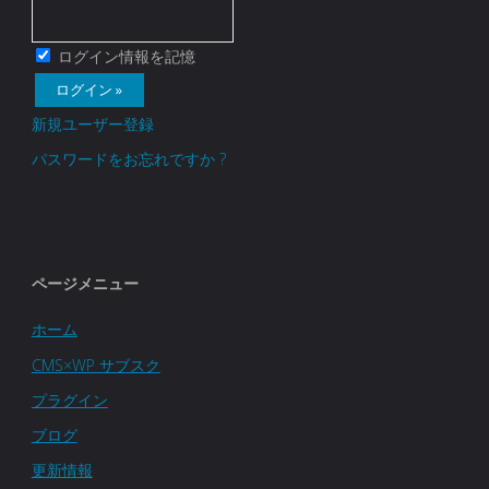
価
格
ログイン情報を記憶
や
新規ユーザー登録
ダ
パスワードをお忘れですか ?
ウ
ン
ロ
ページメニュー
ー
ホーム
CMS×WP サブスク
ド
プラグイン
フ
ブログ
ァ
更新情報