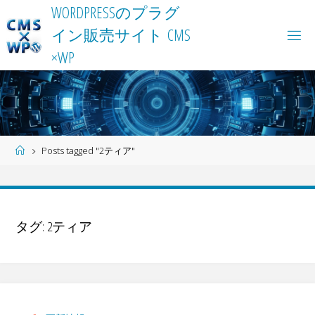
Skip
W
O
R
D
P
R
E
S
S
の
プ
ラ
グ
to
イ
ン
販
売
サ
イ
ト
C
M
S
content
×
W
P
Home
Posts tagged "2ティア"
タグ:
2ティア