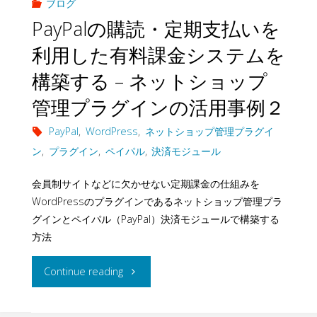
ブログ
PayPalの購読・定期支払いを
利用した有料課金システムを
構築する – ネットショップ
管理プラグインの活用事例２
PayPal
,
WordPress
,
ネットショップ管理プラグイ
ン
,
プラグイン
,
ペイパル
,
決済モジュール
会員制サイトなどに欠かせない定期課金の仕組みを
WordPressのプラグインであるネットショップ管理プラ
グインとペイパル（PayPal）決済モジュールで構築する
方法
"PayPal
Continue reading
の