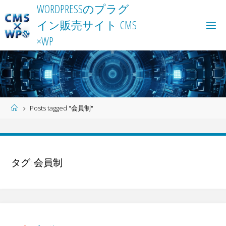
Skip
W
O
R
D
P
R
E
S
S
の
プ
ラ
グ
to
イ
ン
販
売
サ
イ
ト
C
M
S
content
×
W
P
Home
Posts tagged "会員制"
タグ:
会員制