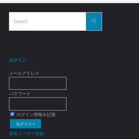
す
電
シ
る
Search
話
Search
for:
ョ
–
で
ッ
フ
会
プ
ロ
員
ログイン
管
ン
制
メールアドレス
理
ト
サ
プ
パスワード
エ
イ
ラ
ン
ト
ログイン情報を記憶
グ
ド
を
イ
新規ユーザー登録
ユ
利