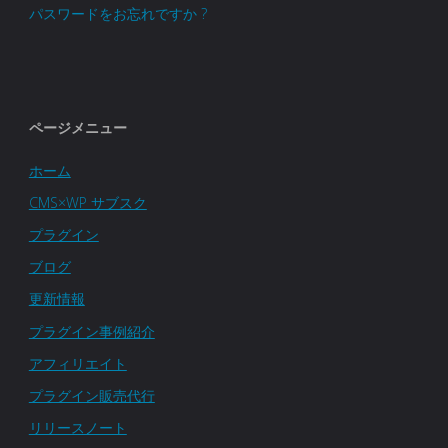
パスワードをお忘れですか ?
ン
ー
用
の
ザ
可
活
ー
能
ページメニュー
用
管
に
ホーム
事
理
CMS×WP サブスク
–
例
プラグイン
プ
フ
ブログ
6"
ラ
ロ
更新情報
プラグイン事例紹介
グ
ン
アフィリエイト
イ
ト
プラグイン販売代行
ン
エ
リリースノート