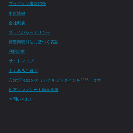
プラグイン事例紹介
の
ン
更新情報
活
ド
会社概要
用
ユ
プライバシーポリシー
特定商取引法に基づく表記
事
ー
利用規約
例
ザ
サイトマップ
３"
よくあるご質問
ー
WordPressのオリジナルプラグインを開発します
管
ヒアリングシート簡単見積
理
お問い合わせ
プ
ラ