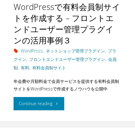
WordPressで有料会員制サイ
ル
トを作成する – フロントエ
マ
ンドユーザー管理プラグイ
ガ
ンの活用事例３
ジ
WordPrsss
,
ネットショップ管理プラグイン
,
プラ
グイン
,
フロントエンドユーザー管理プラグイン
,
会員
ン
制
,
有料
,
有料会員制サイト
配
年会費や月額料金で会員サービスを提供する有料会員制
信
サイトをWordPressで作成するノウハウを公開中
プ
"WordPress
Continue reading
ラ
で
ッ
有