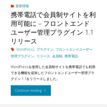
ト
料
更新情報
携帯電話で会員制サイトを利
フ
会
用可能に – フロントエンド
ォ
員
ユーザー管理プラグイン 1.1
ー
制
リリース
ム
サ
WordPress
,
プラグイン
,
フロントエンドユーザー
構
管理プラグイン
,
リリース
,
会員制
,
携帯電話
イ
築
WordPressを使用した会員制サイトを携帯電話でも利用
ト
できる機能を追加したフロントエンドユーザー管理プラ
–
を
グイン 1.1をリリースしました。
ネ
作
"携
Continue reading
ッ
成
帯
ト